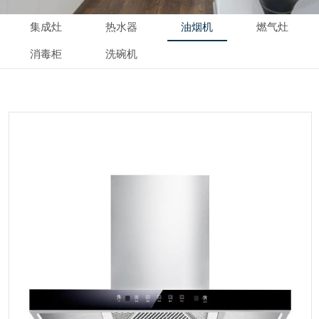
集成灶
热水器
油烟机
燃气灶
消毒柜
洗碗机